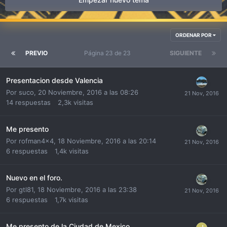
ORDENAR POR
PREVIO
Página 23 de 23
SIGUIENTE
Presentacion desde Valencia
Por
suco
,
20 Noviembre, 2016 a las 08:26
14
respuestas
2,3k
visitas
Me presento
Por
rofman4x4
,
18 Noviembre, 2016 a las 20:14
6
respuestas
1,4k
visitas
Nuevo en el foro.
Por
gtl81
,
18 Noviembre, 2016 a las 23:38
6
respuestas
1,7k
visitas
Me presento de la Ciudad de Mexico