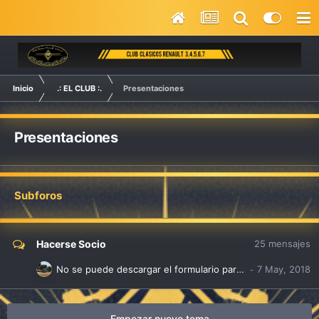
Inicio
.: EL CLUB :.
Presentaciones
Presentaciones
Subforos
Hacerse Socio
25
mensajes
No se puede descargar el formulario para hacerse socio
Empezar nuevo tema