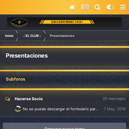
Inicio
.: EL CLUB :.
Presentaciones
Presentaciones
Subforos
Hacerse Socio
25
mensajes
No se puede descargar el formulario para hacerse socio
Empezar nuevo tema