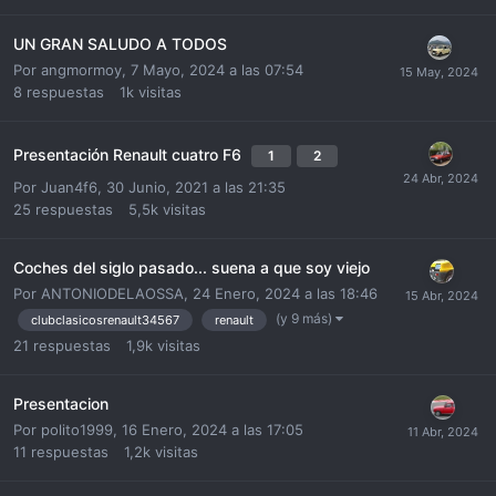
UN GRAN SALUDO A TODOS
Por
angmormoy
,
7 Mayo, 2024 a las 07:54
8
respuestas
1k
visitas
Presentación Renault cuatro F6
1
2
Por
Juan4f6
,
30 Junio, 2021 a las 21:35
25
respuestas
5,5k
visitas
Coches del siglo pasado... suena a que soy viejo
Por
ANTONIODELAOSSA
,
24 Enero, 2024 a las 18:46
(y 9 más)
clubclasicosrenault34567
renault
21
respuestas
1,9k
visitas
Presentacion
Por
polito1999
,
16 Enero, 2024 a las 17:05
11
respuestas
1,2k
visitas