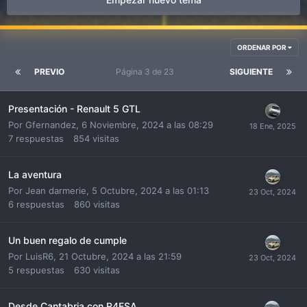
ORDENAR POR
PREVIO
Página 3 de 23
SIGUIENTE
Presentación - Renault 5 GTL
Por
Gfernandez
,
6 Noviembre, 2024 a las 08:29
7
respuestas
854
visitas
La aventura
Por
Jean darmerie
,
5 Octubre, 2024 a las 01:13
6
respuestas
860
visitas
Un buen regalo de cumple
Por
LuisR6
,
21 Octubre, 2024 a las 21:59
5
respuestas
630
visitas
Desde Cantabria con R4FSA