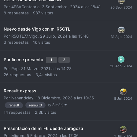
Por
4FSACantabria
,
3 Septiembre, 2024 a las 18:41
8
respuestas
987
visitas
Nuevo desde Vigo con mi R5GTL
Por
R5GTL77_Vigo
,
29 Julio, 2024 a las 13:48
3
respuestas
1k
visitas
Por fin me presento
1
2
Por
Pep
,
31 Marzo, 2021 a las 14:23
26
respuestas
3,4k
visitas
Renault express
Por
ivanandclay
,
18 Diciembre, 2023 a las 10:35
(y 8 más)
renault
renault3
14
respuestas
2,3k
visitas
Presentación de mi F6 desde Zaragoza
Por
Migom
,
5 Febrero, 2024 a las 17:06