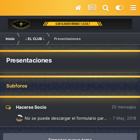
Inicio
.: EL CLUB :.
Presentaciones
Presentaciones
Subforos
Hacerse Socio
25
mensajes
No se puede descargar el formulario para hacerse socio
Empezar nuevo tema