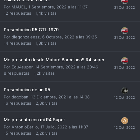
Por
MAUEL
,
1 Septiembre, 2022 a las 11:37
12
respuestas
1,4k
visitas
Presentación R5 GTL 1979
Por
diegonzaleezz
,
6 Octubre, 2022 a las 09:25
14
respuestas
1,3k
visitas
Me presento desde Mataró Barcelona!! R4 super
Por
Edu4super
,
14 Septiembre, 2022 a las 20:46
8
respuestas
1,2k
visitas
Presentación de un R5
Por
dagoban
,
13 Diciembre, 2021 a las 14:38
16
respuestas
2,3k
visitas
Me presento con mi R4 Super
Por
AntonioBerilo
,
17 Julio, 2022 a las 11:37
15
respuestas
2,2k
visitas