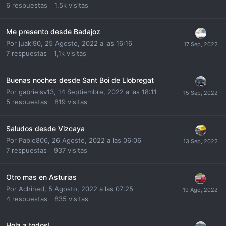
6
respuestas
1,5k
visitas
Me presento desde Badajoz
Por
juaki90
,
25 Agosto, 2022 a las 16:16
7
respuestas
1,1k
visitas
Buenas noches desde Sant Boi de Llobregat
Por
gabrielsv13
,
14 Septiembre, 2022 a las 18:11
5
respuestas
819
visitas
Saludos desde Vizcaya
Por
Pablo806
,
26 Agosto, 2022 a las 06:06
7
respuestas
937
visitas
Otro mas en Asturias
Por
Achined
,
5 Agosto, 2022 a las 07:25
4
respuestas
835
visitas
Hola a todos!