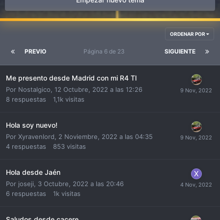
ORDENAR POR
PREVIO
Página 6 de 23
SIGUIENTE
Me presento desde Madrid con mi R4 Tl
Por
Nostalgico
,
12 Octubre, 2022 a las 12:26
8
respuestas
1,1k
visitas
Hola soy nuevo!
Por
Xyravenlord
,
2 Noviembre, 2022 a las 04:35
4
respuestas
853
visitas
Hola desde Jaén
Por
joseji
,
3 Octubre, 2022 a las 20:46
6
respuestas
1k
visitas
Saludos desde cacere