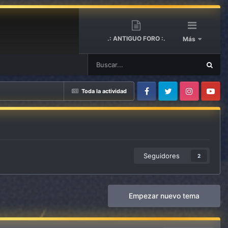
.: ANTIGUO FORO :.
Más
Toda la actividad
Facebook
Twitter
Instagram
Youtube
Seguidores
2
Empezar nuevo tema