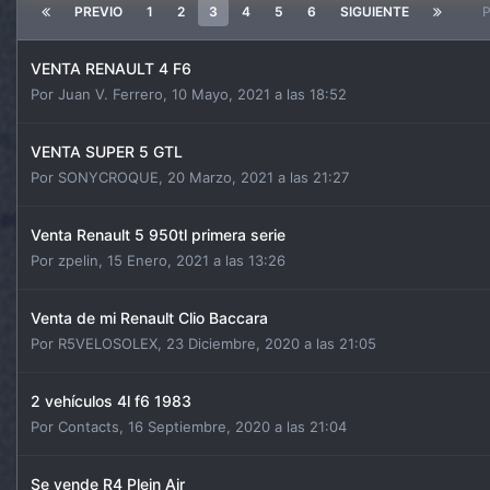
PREVIO
1
2
3
4
5
6
SIGUIENTE
P
VENTA RENAULT 4 F6
Por
Juan V. Ferrero
,
10 Mayo, 2021 a las 18:52
VENTA SUPER 5 GTL
Por
SONYCROQUE
,
20 Marzo, 2021 a las 21:27
Venta Renault 5 950tl primera serie
Por
zpelin
,
15 Enero, 2021 a las 13:26
Venta de mi Renault Clio Baccara
Por
R5VELOSOLEX
,
23 Diciembre, 2020 a las 21:05
2 vehículos 4l f6 1983
Por
Contacts
,
16 Septiembre, 2020 a las 21:04
Se vende R4 Plein Air