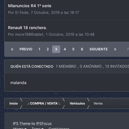
Mlanuncios R4 1ª serie
Por
El Fede
,
7 Octubre, 2019 a las 18:17
Renault 18 ranchera.
Por
more1986tablet
,
1 Octubre, 2019 a las 10:48
PREVIO
1
2
3
4
5
6
SIGUIENTE
P
1 MIEMBRO
, 0 ANÓNIMO , 13 INVITADO
QUIÉN ESTÁ CONECTADO
malanda
Inicio
.: COMPRA / VENTA :.
Vehículos
Venta
IPS Theme
by
IPSFocus
Idioma
Tema
Contáctanos