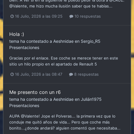
@Valente, me hizo mucha ilusión saber que te habías...
16 Julio, 2026 a las 09:25
10 respuestas
Hola :)
tema ha contestado a
Aeshnidae
en
Sergio_R5
Presentaciones
Gracias por el enlace. Ese coche se merece tener en este
sitio un hilo propio en el apartado de Renault 5
16 Julio, 2026 a las 08:47
8 respuestas
Me presento con un r6
tema ha contestado a
Aeshnidae
en
Julián1975
Presentaciones
AUPA @Valente! Jope el Polveras... la primera vez que lo
conduje me quitó años de vida... Pero que coche más
bonito...¿donde andará? alguien comentó que necesitaba...