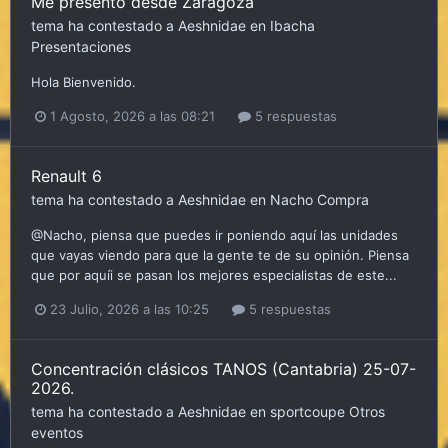
Me presento desde Zaragoza
tema ha contestado a
Aeshnidae
en
Ibacha
Presentaciones
Hola Bienvenido.
1 Agosto, 2026 a las 08:21
5 respuestas
Renault 6
tema ha contestado a
Aeshnidae
en
Nacho
Compra
@Nacho, piensa que puedes ir poniendo aquí las unidades
que vayas viendo para que la gente te de su opinión. Piensa
que por aquíi se pasan los mejores especialistas de este...
23 Julio, 2026 a las 10:25
5 respuestas
Concentración clásicos TANOS (Cantabria) 25-07-
2026.
tema ha contestado a
Aeshnidae
en
sportcoupe
Otros
eventos