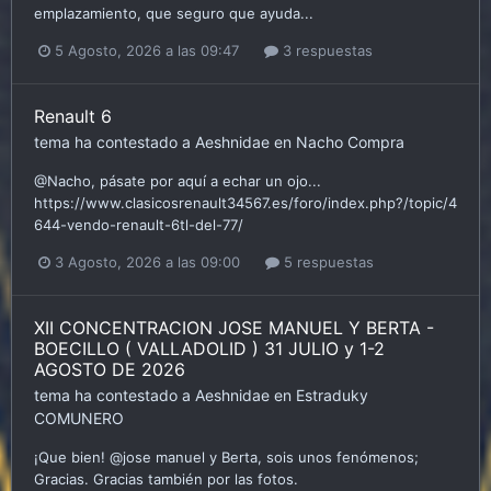
emplazamiento, que seguro que ayuda...
5 Agosto, 2026 a las 09:47
3 respuestas
Renault 6
tema ha contestado a
Aeshnidae
en
Nacho
Compra
@Nacho, pásate por aquí a echar un ojo...
https://www.clasicosrenault34567.es/foro/index.php?/topic/4
644-vendo-renault-6tl-del-77/
3 Agosto, 2026 a las 09:00
5 respuestas
XII CONCENTRACION JOSE MANUEL Y BERTA -
BOECILLO ( VALLADOLID ) 31 JULIO y 1-2
AGOSTO DE 2026
tema ha contestado a
Aeshnidae
en
Estraduky
COMUNERO
¡Que bien! @jose manuel y Berta, sois unos fenómenos;
Gracias. Gracias también por las fotos.