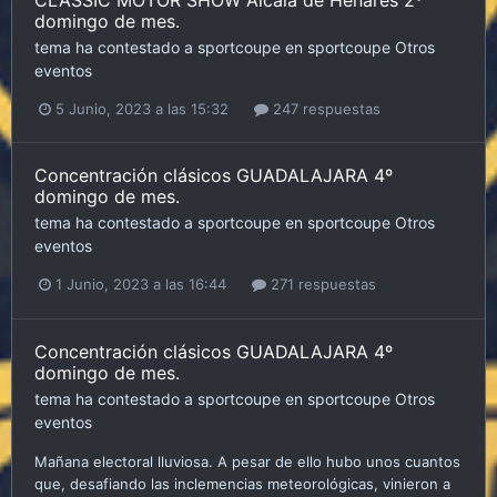
CLASSIC MOTOR SHOW Alcalá de Henares 2º
domingo de mes.
tema ha contestado a
sportcoupe
en
sportcoupe
Otros
eventos
5 Junio, 2023 a las 15:32
247 respuestas
Concentración clásicos GUADALAJARA 4º
domingo de mes.
tema ha contestado a
sportcoupe
en
sportcoupe
Otros
eventos
1 Junio, 2023 a las 16:44
271 respuestas
Concentración clásicos GUADALAJARA 4º
domingo de mes.
tema ha contestado a
sportcoupe
en
sportcoupe
Otros
eventos
Mañana electoral lluviosa. A pesar de ello hubo unos cuantos
que, desafiando las inclemencias meteorológicas, vinieron a