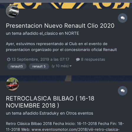
Presentacion Nuevo Renault Clio 2020
un tema añadido
el_clasico
en
NORTE
Ayer, estuvimos representando al Club en el evento de
presentacion organizado por el concesionario oficial Renault
Dacia Autonervion, concesionario que colabora con nosotros
13 Septiembre, 2019 a las 07:17
8 respuestas
todos los años en la organización de nuestro stand en la feria
(y 10 más)
renault5
renault 5
Retroclasica de Bilbao. Tuvimos oportunidad los dos socios que...
RETROCLASICA BILBAO ( 16-18
NOVIEMBRE 2018 )
un tema añadido
Estraduky
en
Otros eventos
Retro Clásica Bilbao 2018 Fecha Inicio: 16-11-2018 Fecha Fin: 18-
11-2018 Web: www.eventosmotor.com/2018/viii-retro-clasica-