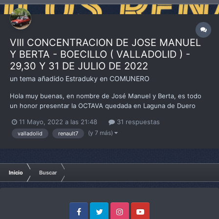
VIII CONCENTRACION DE JOSE MANUEL
Y BERTA - BOECILLO ( VALLADOLID ) -
29,30 Y 31 DE JULIO DE 2022
un tema añadido
Estraduky
en
COMUNERO
Hola muy buenas, en nombre de José Manuel y Berta, es todo
un honor presentar la OCTAVA quedada en Laguna de Duero
(VALLADOLID), para el fin de semana del 29, 30 Y 31 de Julio de
11 Mayo, 2022 a las 21:48
31 respuestas
2022 . Si hay que traer bañador ,tenemos piscina ,pista de tenis
(y 7 más)
valladolid
renault7
,pinpon el de la comba y si alguno...
Inicio
Buscar