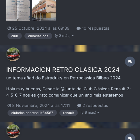
Renault 3-4-5-6-7. DATOS IMPORTANTES: - Fecha : 15 de
diciembre de 2024. - Lugar : Hotel San Roque en Medina...
25 Octubre, 2024 a las 09:39
10 respuestas
(y 8 más)
club
clubclasicos
INFORMACION RETRO CLASICA 2024
un tema añadido
Estraduky
en
Retroclasica Bilbao 2024
Hola muy buenas, Desde la @Junta del Club Clásicos Renault 3-
4-5-6-7 nos es grato comunicar que un año más estaremos
presentes en uno de los eventos principales del mundo del
8 Noviembre, 2024 a las 17:11
2 respuestas
motor clásico, como es el evento generado por Eventos del
(y 9 más)
clubclasicosrenault34567
renault
Motor, RetroClásica, que se desarrollará los días 15-16-17 de...