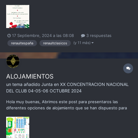
agradecer la paciencia que estáis teniendo, de todos es sabido
que la comida es uno de los puntos críticos de las
concentraciones, y es por ello que decidimos lanzar la
concentración...
17 Septiembre, 2024 a las 08:08
3 respuestas
(y 11 más)
renaultespaña
renaultclasicos
ALOJAMIENTOS
un tema añadido
Junta
en
XX CONCENTRACION NACIONAL
DEL CLUB 04-05-06 OCTUBRE 2024
Hola muy buenas, Abrimos este post para presentaros las
diferentes opciones de alojamiento que se han dispuesto para
esta XX Concentración Nacional del Club Clásicos Renault 3-4-5-
6-7. Como base hemos escogido el camping llamado CAMPING
CANTABRIA, los datos son lo siguientes: Carrete...