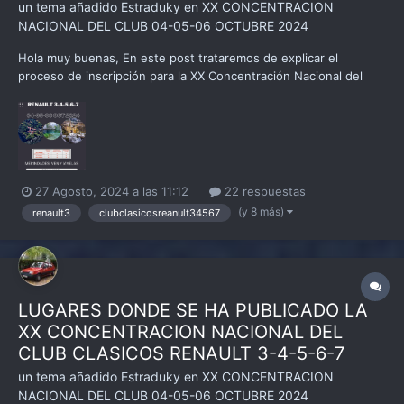
un tema añadido
Estraduky
en
XX CONCENTRACION
NACIONAL DEL CLUB 04-05-06 OCTUBRE 2024
Hola muy buenas, En este post trataremos de explicar el
proceso de inscripción para la XX Concentración Nacional del
Club Clásicos Renault 3-4-5-6-7 que será similar al de otras
ocasiones. Para la XX Concentración Nacional del Club Clásicos
Renault 3-4-5-6-7 son :...
27 Agosto, 2024 a las 11:12
22 respuestas
(y 8 más)
renault3
clubclasicosreanult34567
LUGARES DONDE SE HA PUBLICADO LA
XX CONCENTRACION NACIONAL DEL
CLUB CLASICOS RENAULT 3-4-5-6-7
un tema añadido
Estraduky
en
XX CONCENTRACION
NACIONAL DEL CLUB 04-05-06 OCTUBRE 2024