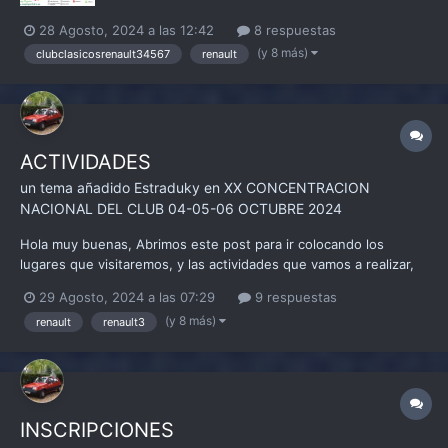
28 Agosto, 2024 a las 12:42
8 respuestas
(y 8 más)
clubclasicosrenault34567
renault
ACTIVIDADES
un tema añadido
Estraduky
en
XX CONCENTRACION
NACIONAL DEL CLUB 04-05-06 OCTUBRE 2024
Hola muy buenas, Abrimos este post para ir colocando los
lugares que visitaremos, y las actividades que vamos a realizar,
el orden en el que se van publicando quizás no coincidan con el
29 Agosto, 2024 a las 07:29
9 respuestas
orden cronológico en el que las vamos a visitar, pero para tener
(y 8 más)
renault
renault3
una idea. Desde el equipo que estamos...
INSCRIPCIONES