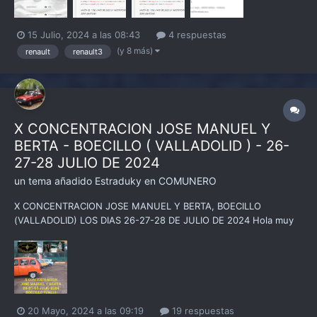
15 Julio, 2024 a las 08:43
4 respuestas
(y 8 más)
renault
renault3
X CONCENTRACION JOSE MANUEL Y
BERTA - BOECILLO ( VALLADOLID ) - 26-
27-28 JULIO DE 2024
un tema añadido
Estraduky
en
COMUNERO
X CONCENTRACION JOSE MANUEL Y BERTA, BOECILLO
(VALLADOLID) LOS DIAS 26-27-28 DE JULIO DE 2024 Hola muy
buenas a todos/as, En nombre de José Manuel y Berta, nos es
grato anunciar que queda oficialmente abierto el plazo par
apuntarse a la X Concentración de José Man...
20 Mayo, 2024 a las 09:19
19 respuestas