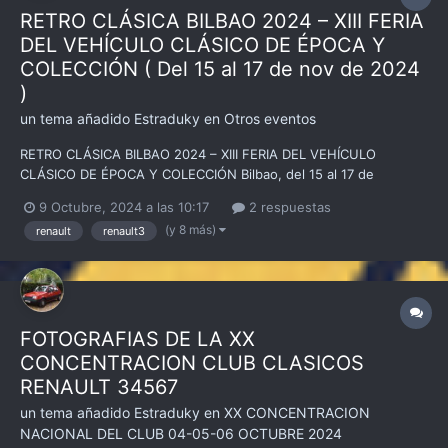
RETRO CLÁSICA BILBAO 2024 – XIII FERIA
DEL VEHÍCULO CLÁSICO DE ÉPOCA Y
COLECCIÓN ( Del 15 al 17 de nov de 2024
)
un tema añadido
Estraduky
en
Otros eventos
RETRO CLÁSICA BILBAO 2024 – XIII FERIA DEL VEHÍCULO
CLÁSICO DE ÉPOCA Y COLECCIÓN Bilbao, del 15 al 17 de
noviembre Retroclásica Bilbao también vuelve a BEC (Bilbao
9 Octubre, 2024 a las 10:17
2 respuestas
Exhibition Center). Del 15 al 17 de noviembre os esperamos en la
(y 8 más)
renault
renault3
cita más esperada por los aficionados del norte de España....
FOTOGRAFIAS DE LA XX
CONCENTRACION CLUB CLASICOS
RENAULT 34567
un tema añadido
Estraduky
en
XX CONCENTRACION
NACIONAL DEL CLUB 04-05-06 OCTUBRE 2024