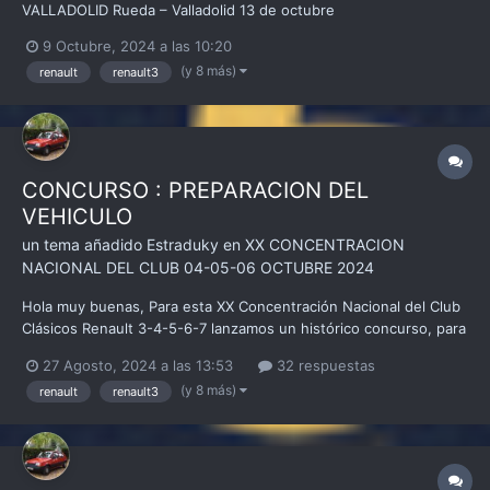
VALLADOLID Rueda – Valladolid 13 de octubre
9 Octubre, 2024 a las 10:20
(y 8 más)
renault
renault3
CONCURSO : PREPARACION DEL
VEHICULO
un tema añadido
Estraduky
en
XX CONCENTRACION
NACIONAL DEL CLUB 04-05-06 OCTUBRE 2024
Hola muy buenas, Para esta XX Concentración Nacional del Club
Clásicos Renault 3-4-5-6-7 lanzamos un histórico concurso, para
animar a la participación de la gente, también lo daremos a
27 Agosto, 2024 a las 13:53
32 respuestas
conocer en las Redes Sociales en las que está presente, este
(y 8 más)
renault
renault3
nuestro club, que son Instagram, FaceBook y Twit...