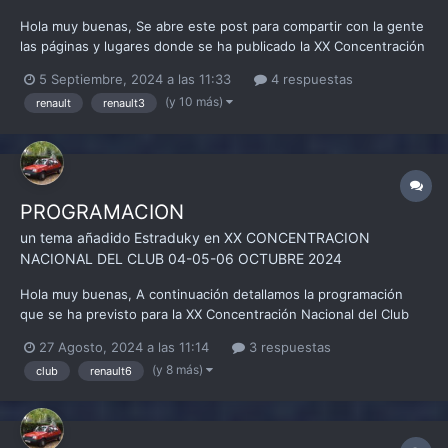
Hola muy buenas, Se abre este post para compartir con la gente
las páginas y lugares donde se ha publicado la XX Concentración
Nacional del Club Clásicos Renault 3-4-5-6-7 e invitamos a que
5 Septiembre, 2024 a las 11:33
4 respuestas
las personas socias y simpatizantes nos ayuden con la difusión
(y 10 más)
renault
renault3
en los difierentes medios, es de ayuda ya...
PROGRAMACION
un tema añadido
Estraduky
en
XX CONCENTRACION
NACIONAL DEL CLUB 04-05-06 OCTUBRE 2024
Hola muy buenas, A continuación detallamos la programación
que se ha previsto para la XX Concentración Nacional del Club
Clásicos Renault 3-4-5-6-7, esperamos que sea de vuestro
27 Agosto, 2024 a las 11:14
3 respuestas
agrado. VIERNES 04-OCTUBRE-2024 -19:00h-20:30h: Llegada al
(y 8 más)
club
renault6
Camping Cantabria, las personas participantes pu...