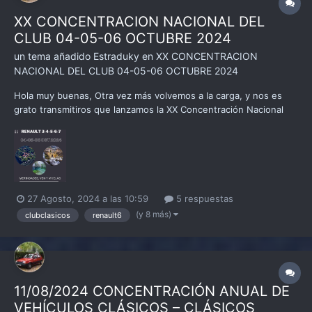
XX CONCENTRACION NACIONAL DEL
CLUB 04-05-06 OCTUBRE 2024
un tema añadido
Estraduky
en
XX CONCENTRACION
NACIONAL DEL CLUB 04-05-06 OCTUBRE 2024
Hola muy buenas, Otra vez más volvemos a la carga, y nos es
grato transmitiros que lanzamos la XX Concentración Nacional
del Club Clásicos Renault 3-4-5-6-7, en breve recibiréis en
vuestros correos electrónicos un correo con todos los detalles
más relevantes y la documentación a rellenar para...
27 Agosto, 2024 a las 10:59
5 respuestas
(y 8 más)
clubclasicos
renault6
11/08/2024 CONCENTRACIÓN ANUAL DE
VEHÍCULOS CLÁSICOS – CLÁSICOS