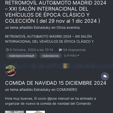
RETROMOVÍL AUTO&MOTO MADRID 2024
– XXI SALÓN INTERNACIONAL DEL
VEHÍCULOS DE ÉPOCA CLÁSICO Y
COLECCIÓN ( del 29 nov al 1 dic 2024 )
un tema añadido
Estraduky
en
Otros eventos
RETROMOVÍL AUTO&MOTO MADRID 2024 – XXI SALÓN
INTERNACIONAL DEL VEHÍCULOS DE ÉPOCA CLÁSICO Y
COLECCIÓN Madrid del 29 de noviembre a 1 de diciembre Toda
9 Octubre, 2024 a las 10:14
54 respuestas
la info en la página de Eventos del Motor :
(y 8 más)
clubclasicosrenault
clubclasicos
https://www.eventosmotor.com/eventos/2024/retromovil-
madrid-2024/...
COMIDA DE NAVIDAD 15 DICIEMBRE 2024
un tema añadido
Estraduky
en
COMUNERO
Hola muy buenas, El socio @jose manuel se ha animado a
organizar de nuevo la comida de navidad del Comando
Comunero, que hace la invitación extensa a todo el Club Clásicos