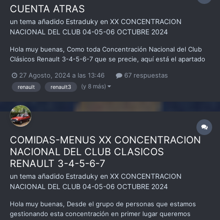
CUENTA ATRAS
un tema añadido
Estraduky
en
XX CONCENTRACION
NACIONAL DEL CLUB 04-05-06 OCTUBRE 2024
Hola muy buenas, Como toda Concentración Nacional del Club
Clásicos Renault 3-4-5-6-7 que se precie, aquí está el apartado
en el que hacer la cuenta atrás, ¿nos ayudas? a ver a estrujarse
27 Agosto, 2024 a las 13:46
67 respuestas
el coco Comienzo yo a ver qué tal sale.... Sólo quedan .... 38 días
(y 8 más)
renault
renault3
R3+R8 +...
COMIDAS-MENUS XX CONCENTRACION
NACIONAL DEL CLUB CLASICOS
RENAULT 3-4-5-6-7
un tema añadido
Estraduky
en
XX CONCENTRACION
NACIONAL DEL CLUB 04-05-06 OCTUBRE 2024
Hola muy buenas, Desde el grupo de personas que estamos
gestionando esta concentración en primer lugar queremos