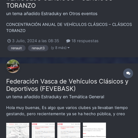
TORANZO
un tema añadido
Estraduky
en
Otros eventos
CONCENTRACIÓN ANUAL DE VEHÍCULOS CLÁSICOS – CLÁSICOS
TORANZO
3 Julio, 2024 a las 08:35
18 respuestas
(y 8 más)
renault
renault3
Federación Vasca de Vehículos Clásicos y
Deportivos (FEVEBASK)
un tema añadido
Estraduky
en
Temática General
Hola muy buenas, Es algo que varios clubes ya llevaban tiempo
gestando, pero recientemente ya se ha hecho pública, y creo
que es justo dar traslado a este foro de este tipo de conductas,
y creación de espacios, o fragmentación de los mismos, para el
encuentro de personas simpatizantes y propiet...