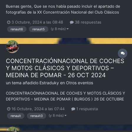
Buenas gente, Que se nos había pasado incluir el apartado de
fotografías de la XX Concentración Nacional del Club Clásicos
Renault 3-4-5-6-7 donde iremos colgando las fotos que
3 Octubre, 2024 a las 08:48
38 respuestas
hagamos de la concentración y que poco a poco subiremos en
(y 8 más)
renault6
renault5
este apartado, asi damos un poco de envidia a quienes no h...
CONCENTRACIÓNNACIONAL DE COCHES
Y MOTOS CLÁSICOS Y DEPORTIVOS –
MEDINA DE POMAR - 26 OCT 2024
un tema añadido
Estraduky
en
Otros eventos
CONCENTRACIÓNNACIONAL DE COCHES Y MOTOS CLÁSICOS Y
DEPORTIVOS – MEDINA DE POMAR ( BURGOS ) 26 DE OCTUBRE
DE 2024 https://i0.wp.com/www.briefingsport.com/wp-
16 Octubre, 2024 a las 07:44
1 respuesta
content/uploads/2024/10/MEDINA-DE-POMAR-scaled.jpg?
(y 8 más)
renault
renault3
w=724&ssl=1 #ClubClásicosRenault34567