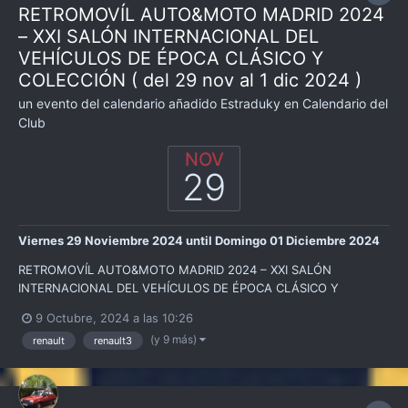
RETROMOVÍL AUTO&MOTO MADRID 2024
– XXI SALÓN INTERNACIONAL DEL
VEHÍCULOS DE ÉPOCA CLÁSICO Y
COLECCIÓN ( del 29 nov al 1 dic 2024 )
un evento del calendario añadido
Estraduky
en
Calendario del
Club
NOV
29
Viernes 29 Noviembre 2024
until
Domingo 01 Diciembre 2024
RETROMOVÍL AUTO&MOTO MADRID 2024 – XXI SALÓN
INTERNACIONAL DEL VEHÍCULOS DE ÉPOCA CLÁSICO Y
COLECCIÓN Madrid del 29 de noviembre a 1 de diciembre Toda
9 Octubre, 2024 a las 10:26
la info en la página de Eventos del Motor :
(y 9 más)
renault
renault3
https://www.eventosmotor.com/eventos/2024/retromovil-
madrid-2024/...