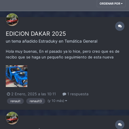
ORDENAR POR
EDICION DAKAR 2025
un tema añadido
Estraduky
en
Temática General
Hola muy buenas, En el pasado ya lo hice, pero creo que es de
recibo que se haga un pequeño seguimiento de esta nueva
edición del Dakar Classic, y es por ello que me animo a abrir este
post donde poder informando sobre este evento. Recordar que
como siempre, la única página oficial del D...
2 Enero, 2025 a las 10:11
1 respuesta
(y 10 más)
renault
renault3