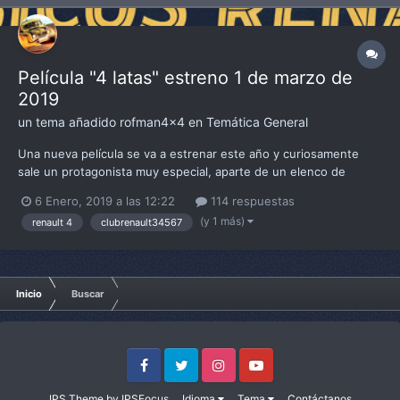
Película "4 latas" estreno 1 de marzo de
2019
un tema añadido
rofman4x4
en
Temática General
Una nueva película se va a estrenar este año y curiosamente
sale un protagonista muy especial, aparte de un elenco de
actores de la talla de Jean Reno, Enrique San Francisco y Arturo
6 Enero, 2019 a las 12:22
114 respuestas
Valls entre otros. La peli dicen está catalogada como drama,
(y 1 más)
renault 4
clubrenault34567
comedia y road movie, así que igual merece la pena...
Inicio
Buscar
Facebook
Twitter
Instagram
Youtube
IPS Theme
by
IPSFocus
Idioma
Tema
Contáctanos