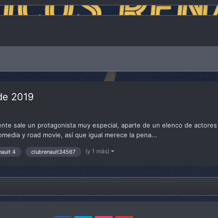
 de 2019
nte sale un protagonista muy especial, aparte de un elenco de actores d
omedia y road movie, así que igual merece la pena...
(y 1 más)
nault 4
clubrenault34567