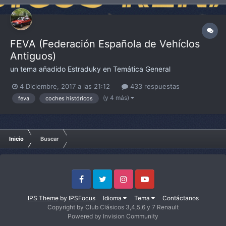
FEVA (Federación Española de Vehíclos
Antiguos)
un tema añadido
Estraduky
en
Temática General
4 Diciembre, 2017 a las 21:12
433 respuestas
(y 4 más)
feva
coches históricos
Inicio
Buscar
Facebook
Twitter
Instagram
Youtube
IPS Theme
by
IPSFocus
Idioma
Tema
Contáctanos
Copyright by Club Clásicos 3,4,5,6 y 7 Renault
Powered by Invision Community