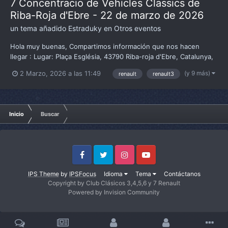
7 Concentracio de Vehicles Classics de
Riba-Roja d'Ebre - 22 de marzo de 2026
un tema añadido
Estraduky
en
Otros eventos
Hola muy buenas, Compartimos información que nos hacen
llegar : Lugar: Plaça Església, 43790 Riba-roja d'Ebre, Catalunya,
España Teléfono del evento: 639077029
(y 9 más)
2 Marzo, 2026 a las 11:49
renault
renault3
Inicio
Buscar
Facebook
Twitter
Instagram
Youtube
IPS Theme
by
IPSFocus
Idioma
Tema
Contáctanos
Copyright by Club Clásicos 3,4,5,6 y 7 Renault
Powered by Invision Community