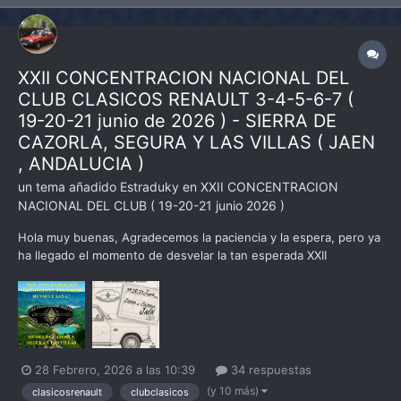
XXII CONCENTRACION NACIONAL DEL
CLUB CLASICOS RENAULT 3-4-5-6-7 (
19-20-21 junio de 2026 ) - SIERRA DE
CAZORLA, SEGURA Y LAS VILLAS ( JAEN
, ANDALUCIA )
un tema añadido
Estraduky
en
XXII CONCENTRACION
NACIONAL DEL CLUB ( 19-20-21 junio 2026 )
Hola muy buenas, Agradecemos la paciencia y la espera, pero ya
ha llegado el momento de desvelar la tan esperada XXII
Concentración Nacional del Club Clásicos Renault 3-4-5-6-7,
donde las personas organizadoras de la misma han invertido
tiempo y esfuerzo en darle forma para poder presentaros u...
28 Febrero, 2026 a las 10:39
34 respuestas
(y 10 más)
clasicosrenault
clubclasicos