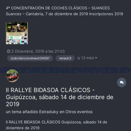
4ª CONCENTRACIÓN DE COCHES CLÁSICOS – SUANCES
Suances – Cantabria, 7 de diciembre de 2019 Inscripciones 2019
abiertas no lo dudes y disfruta de este evento benéfico. Las
inscripciones se podrán realizar al teléfono o wassap 654582557
Al correo electrónico cortigueraclasica...
2 Diciembre, 2019 a las 21:03
(y 13 más)
clubclásicosrenault34567
renault3
II RALLYE BIDASOA CLÁSICOS -
Guipúzcoa, sábado 14 de diciembre de
2019
un tema añadido
Estraduky
en
Otros eventos
II RALLYE BIDASOA CLÁSICOS Guipúzcoa, sábado 14 de
diciembre de 2019