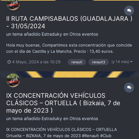
II RUTA CAMPISABALOS (GUADALAJARA )
- 31/05/2024
un tema añadido
Estraduky
en
Otros eventos
Hola muy buenas, Compartimos esta concentración que coincide
con el día de Castilla y La Mancha. Precio : 13,40 euros.
Inscripciones en el teléfono : 633500581
(y 14 más)
4 Mayo, 2024 a las 10:29
renault
renault3
IX CONCENTRACIÓN VEHÍCULOS
CLÁSICOS – ORTUELLA ( Bizkaia, 7 de
mayo de 2023 )
un tema añadido
Estraduky
en
Otros eventos
IX CONCENTRACIÓN VEHÍCULOS CLÁSICOS – ORTUELLA
Ortuella – BIZKAIA, 7 de mayo de 2023 #Renault #Club