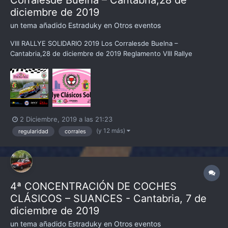
Corralesde Buelna – Cantabria,28 de
diciembre de 2019
un tema añadido
Estraduky
en
Otros eventos
VIII RALLYE SOLIDARIO 2019 Los Corralesde Buelna –
Cantabria,28 de diciembre de 2019 Reglamento VIII Rallye
Solidario de coches clásicos 2019 Programa horario de la prueba
Acceso fichero on-line de inscripción Tramo de calibración
2 Diciembre, 2019 a las 21:23
(y 12 más)
regularidad
corrales
4ª CONCENTRACIÓN DE COCHES
CLÁSICOS – SUANCES - Cantabria, 7 de
diciembre de 2019
un tema añadido
Estraduky
en
Otros eventos