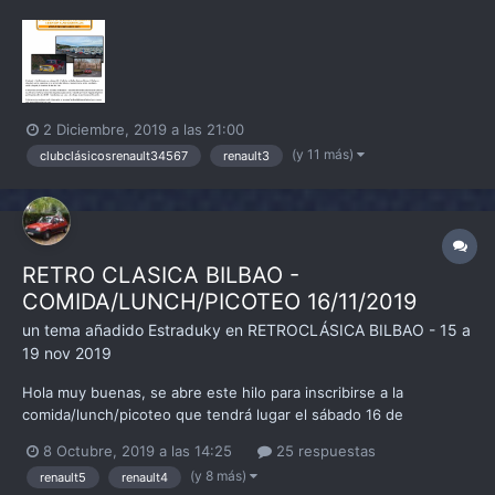
2 Diciembre, 2019 a las 21:00
(y 11 más)
clubclásicosrenault34567
renault3
RETRO CLASICA BILBAO -
COMIDA/LUNCH/PICOTEO 16/11/2019
un tema añadido
Estraduky
en
RETROCLÁSICA BILBAO - 15 a
19 nov 2019
Hola muy buenas, se abre este hilo para inscribirse a la
comida/lunch/picoteo que tendrá lugar el sábado 16 de
noviembre de 2019 en el propio stand que el club tendrá en la
8 Octubre, 2019 a las 14:25
25 respuestas
feria Retro Clásica Bilbao 2019. Imprescindible aportar los
(y 8 más)
renault5
renault4
siguientes datos: - Nick - Numero de personas a...