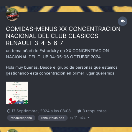
COMIDAS-MENUS XX CONCENTRACION
NACIONAL DEL CLUB CLASICOS
RENAULT 3-4-5-6-7
un tema añadido
Estraduky
en
XX CONCENTRACION
NACIONAL DEL CLUB 04-05-06 OCTUBRE 2024
Hola muy buenas, Desde el grupo de personas que estamos
gestionando esta concentración en primer lugar queremos
agradecer la paciencia que estáis teniendo, de todos es sabido
que la comida es uno de los puntos críticos de las
concentraciones, y es por ello que decidimos lanzar la
concentración...
17 Septiembre, 2024 a las 08:08
3 respuestas
(y 11 más)
renaultespaña
renaultclasicos