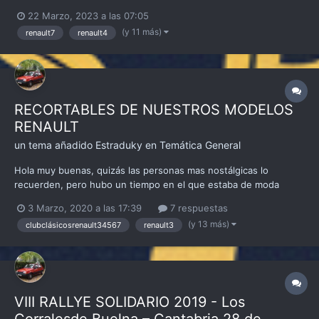
#ClubClásicosRenault #ClubClásicosRenault34567
22 Marzo, 2023 a las 07:05
(y 11 más)
renault7
renault4
RECORTABLES DE NUESTROS MODELOS
RENAULT
un tema añadido
Estraduky
en
Temática General
Hola muy buenas, quizás las personas mas nostálgicas lo
recuerden, pero hubo un tiempo en el que estaba de moda
poder coger unos recortables y montar tu propio coche, con el
3 Marzo, 2020 a las 17:39
7 respuestas
afán de recuperarlo, abro este hilo,a ver si entre todos/as
(y 13 más)
clubclásicosrenault34567
renault3
subimos los que vayamos encontrando de nuestros modelos....
VIII RALLYE SOLIDARIO 2019 - Los