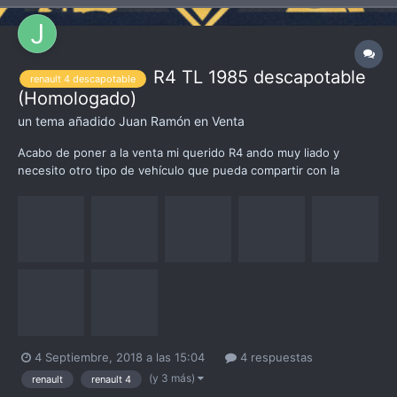
R4 TL 1985 descapotable
renault 4 descapotable
(Homologado)
un tema añadido
Juan Ramón
en
Venta
Acabo de poner a la venta mi querido R4 ando muy liado y
necesito otro tipo de vehículo que pueda compartir con la
Familia. Precio 5.000 € (puedo rebajar un poco) Vendo R4 de
1985 segundo dueño. Lo compré este verano y puedo enviar
fotos de como estaba (casi nuevo ya que estaba en cochera).
Cero óx...
4 Septiembre, 2018 a las 15:04
4 respuestas
(y 3 más)
renault
renault 4