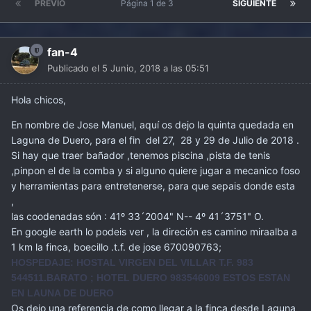
PREVIO
Página 1 de 3
SIGUIENTE
fan-4
Publicado el
5 Junio, 2018 a las 05:51
Hola chicos,
En nombre de Jose Manuel, aquí os dejo la quinta quedada en
Laguna de Duero, para el fin del 27, 28 y 29 de Julio de 2018 .
Si hay que traer bañador ,tenemos piscina ,pista de tenis
,pinpon el de la comba y si alguno quiere jugar a mecanico foso
y herramientas para entretenerse, para que sepais donde esta
,
las coodenadas són : 41º 33´2004" N-- 4º 41´3751" O.
En google earth lo podeis ver , la direción es camino miraalba a
1 km la finca, boecillo .t.f. de jose 670090763;
HOSPEDAJE: HOSTAL VIRGEN DEL VILLAR T.F. 983
544511.BARATO ; HOTEL DUERO 983546009 ESTOS ESTAN
EN LAUNA DE DUERO
Os dejo una referencia de como llegar a la finca desde Laguna