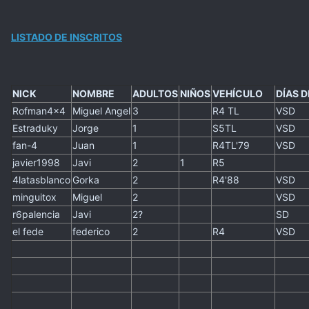
LISTADO DE INSCRITOS
NICK
NOMBRE
ADULTOS
NIÑOS
VEHÍCULO
DÍAS D
Rofman4x4
Miguel Angel
3
R4 TL
VSD
Estraduky
Jorge
1
S5TL
VSD
fan-4
Juan
1
R4TL'79
VSD
javier1998
Javi
2
1
R5
4latasblanco
Gorka
2
R4'88
VSD
minguitox
Miguel
2
VSD
r6palencia
Javi
2?
SD
el fede
federico
2
R4
VSD