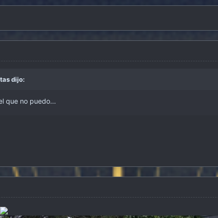
itas
dijo:
tel que no puedo...