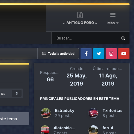
.: ANTIGUO FORO :.
Más
Toda la actividad
Facebook
Twitter
Instagram
Youtube
Creado
Última respuesta
Respuestas
25 May,
11 Ago,
66
2019
2019
res
3
PRINCIPALES PUBLICADORES EN ESTE TEMA
Estraduky
Txirloritas
29 posts
8 posts
ste tema
4latasblanco
fan-4
7 posts
6 posts