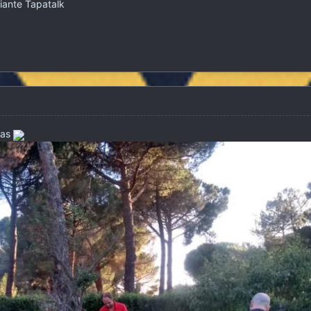
iante Tapatalk
/as