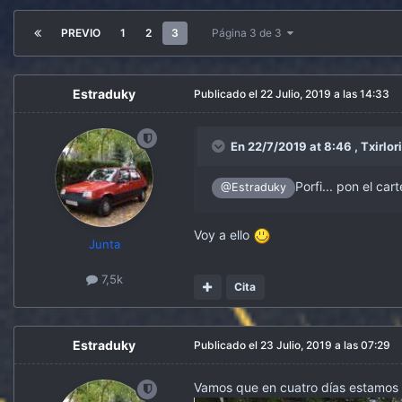
PREVIO
1
2
3
Página 3 de 3
Estraduky
Publicado el
22 Julio, 2019 a las 14:33
En 22/7/2019 at 8:46 ,
Txirlor
Porfi... pon el car
@Estraduky
Voy a ello
Junta
7,5k
Cita
Estraduky
Publicado el
23 Julio, 2019 a las 07:29
Vamos que en cuatro días estamos