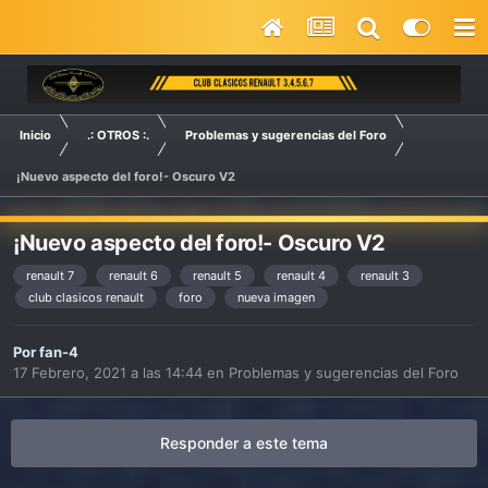
Inicio
.: OTROS :.
Problemas y sugerencias del Foro
¡Nuevo aspecto del foro!- Oscuro V2
¡Nuevo aspecto del foro!- Oscuro V2
renault 7
renault 6
renault 5
renault 4
renault 3
club clasicos renault
foro
nueva imagen
Por
fan-4
17 Febrero, 2021 a las 14:44
en
Problemas y sugerencias del Foro
Responder a este tema