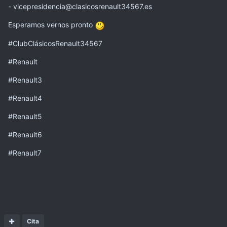
- vicepresidencia@clasicosrenault34567.es
Esperamos vernos pronto
#ClubClásicosRenault34567
#Renault
#Renault3
#Renault4
#Renault5
#Renault6
#Renault7
Cita