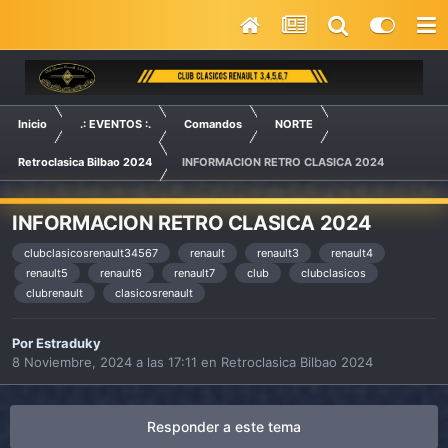
Inicio
.: EVENTOS :.
Comandos
NORTE
Retroclasica Bilbao 2024
INFORMACION RETRO CLASICA 2024
INFORMACION RETRO CLASICA 2024
clubclasicosrenault34567
renault
renault3
renault4
renault5
renault6
renault7
club
clubclasicos
clubrenault
clasicosrenault
Por
Estraduky
8 Noviembre, 2024 a las 17:11
en
Retroclasica Bilbao 2024
Responder a este tema