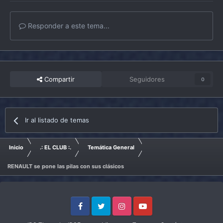
Responder a este tema...
Compartir
Seguidores
0
Ir al listado de temas
Inicio
.: EL CLUB :.
Temática General
RENAULT se pone las pilas con sus clásicos
Facebook
Twitter
Instagram
Youtube