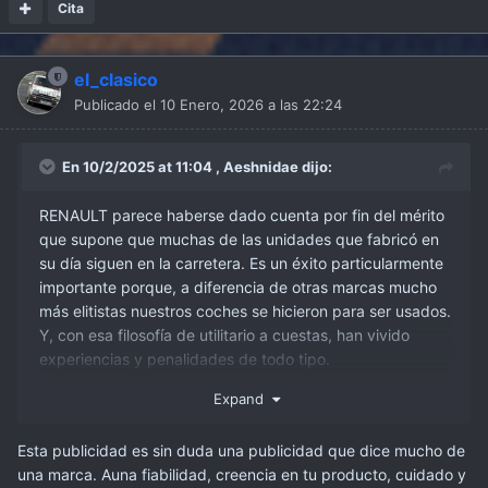
Cita
el_clasico
Publicado el
10 Enero, 2026 a las 22:24
En 10/2/2025 at 11:04 ,
Aeshnidae
dijo:
RENAULT parece haberse dado cuenta por fin del mérito
que supone que muchas de las unidades que fabricó en
su día siguen en la carretera. Es un éxito particularmente
importante porque, a diferencia de otras marcas mucho
más elitistas nuestros coches se hicieron para ser usados.
Y, con esa filosofía de utilitario a cuestas, han vivido
experiencias y penalidades de todo tipo.
Resulta llamativo que, mientras otras marcas apoyan la
Expand
presencia de estas unidades con diversas iniciativas, y
muchas hacen campañas en las que muestran
Esta publicidad es sin duda una publicidad que dice mucho de
orgullosamente que estas máquinas siguen funcionando
una marca. Auna fiabilidad, creencia en tu producto, cuidado y