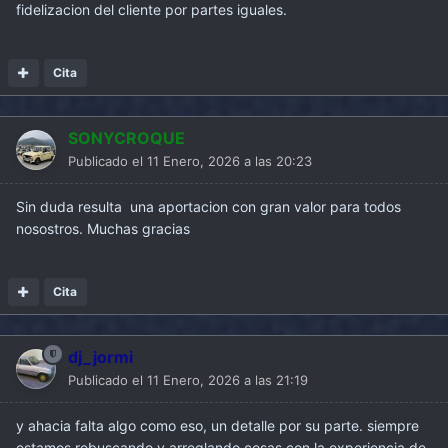
muchos años después de salir de fábrica (ver por
fidelizacion del cliente por partes iguales.
ejemplo:
Cita
SONYCROQUE
Publicado el
11 Enero, 2026 a las 20:23
Sin duda resulta una aportacion con gran valor para todos
nosostros. Muchas gracias
Cita
) la nuestra no parecía mostrar ningún interés.
Bueno, pues parece que RENAULT se ha puesto por las
dj_jormi
pilas y ha desarrollado el programa The Originals by
Publicado el
11 Enero, 2026 a las 21:19
Renault (
https://theoriginals.renault.com/es
) desde el que
se puede acceder a un montón de recursos muy
y ahacia falta algo como eso, un detalle por su parte. siempre
interesantes:
estamos rebuscando y arreglando cosas con la experiencia de