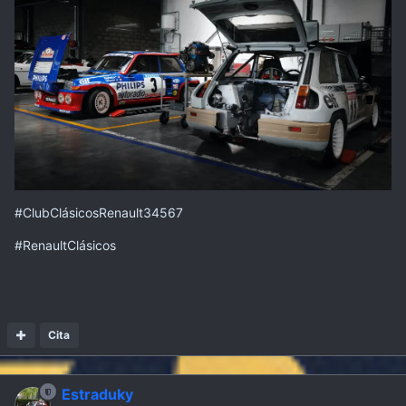
#ClubClásicosRenault34567
#RenaultClásicos
Cita
Estraduky