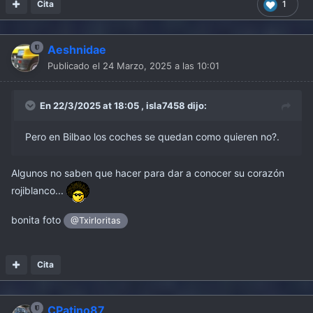
Cita
1
Aeshnidae
Publicado el
24 Marzo, 2025 a las 10:01
En 22/3/2025 at 18:05 ,
isla7458
dijo:
Pero en Bilbao los coches se quedan como quieren no?.
Algunos no saben que hacer para dar a conocer su corazón
rojiblanco...
bonita foto
@Txirloritas
Cita
CPatino87