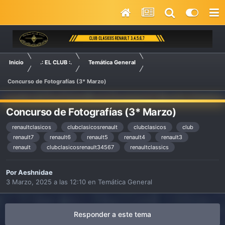
Inicio
.: EL CLUB :.
Temática General
Concurso de Fotografías (3* Marzo)
Concurso de Fotografías (3* Marzo)
renaultclasicos
clubclasicosrenault
clubclasicos
club
renault7
renault6
renault5
renault4
renault3
renault
clubclasicosrenault34567
renaultclassics
Por
Aeshnidae
3 Marzo, 2025 a las 12:10
en
Temática General
Responder a este tema