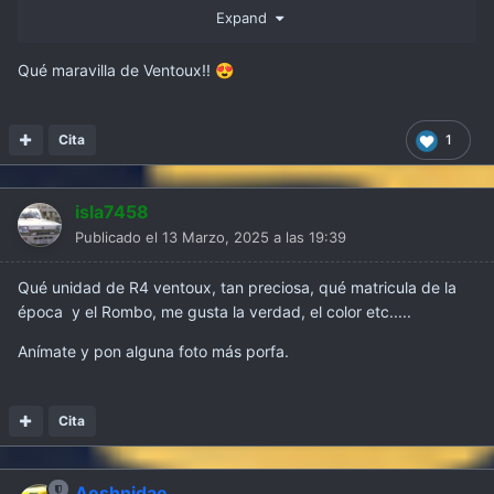
Expand
Qué maravilla de Ventoux!!
😍
Cita
1
isla7458
Publicado el
13 Marzo, 2025 a las 19:39
Qué unidad de R4 ventoux, tan preciosa, qué matricula de la
Recuerda que le llevaban al colegio en l y que fue su
época y el Rombo, me gusta la verdad, el color etc.....
primer coche.
Anímate y pon alguna foto más porfa.
¿ Y el resto ? ¿ Os animáis a participar con una foto ?
Cita
Ánimo
Aeshnidae