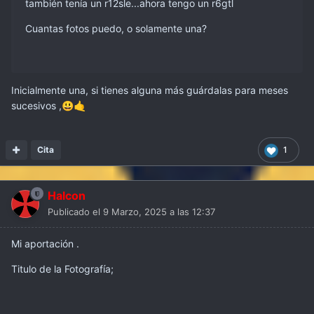
también tenía un r12sle...ahora tengo un r6gtl
Cuantas fotos puedo, o solamente una?
Inicialmente una, si tienes alguna más guárdalas para meses
sucesivos ,
😃
🤙
Cita
1
Halcon
Publicado el
9 Marzo, 2025 a las 12:37
Mi aportación .
Titulo de la Fotografía;