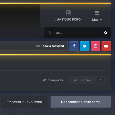
.: ANTIGUO FORO :.
Más
Toda la actividad
Facebook
Twitter
Instagram
Youtube
Compartir
Seguidores
0
Empezar nuevo tema
Responder a este tema