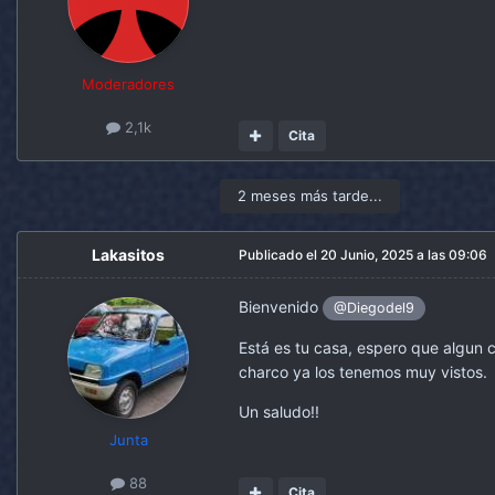
Moderadores
2,1k
Cita
2 meses más tarde...
Lakasitos
Publicado el
20 Junio, 2025 a las 09:06
Bienvenido
@Diegodel9
Está es tu casa, espero que algun
charco ya los tenemos muy vistos.
Un saludo!!
Junta
88
Cita