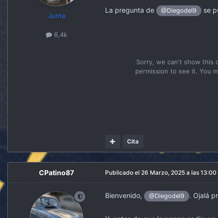
La pregunta de
se p
@Diegodel9
Junta
6,4k
Cita
CPatino87
Publicado el
26 Marzo, 2025 a las 13:00
Bienvenido,
. Ojalá 
@Diegodel9