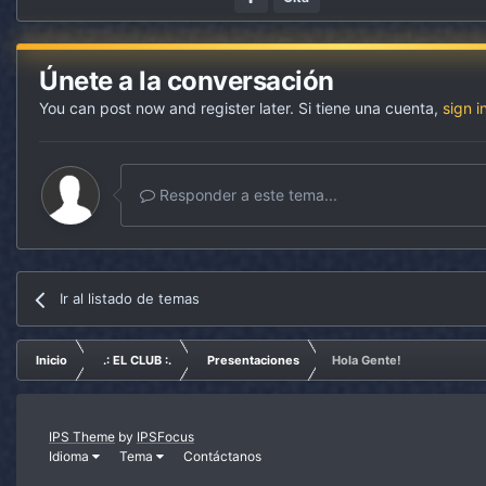
Únete a la conversación
You can post now and register later. Si tiene una cuenta,
sign i
Responder a este tema...
Ir al listado de temas
Inicio
.: EL CLUB :.
Presentaciones
Hola Gente!
IPS Theme
by
IPSFocus
Idioma
Tema
Contáctanos