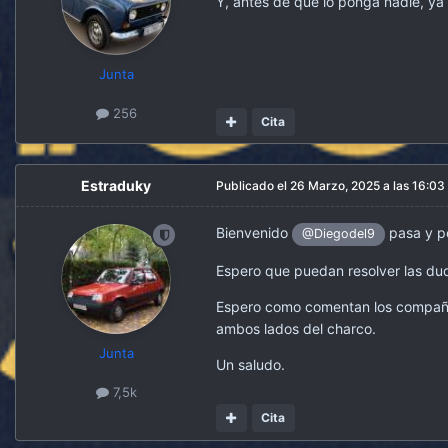
Y, antes de que lo ponga nadie, ya 
Junta
256
Cita
Estraduky
Publicado el
26 Marzo, 2025 a las 16:03
Bienvenido
pasa y 
@Diegodel9
Espero que puedan resolver las dud
Espero como comentan los compañer
ambos lados del charco.
Junta
Un saludo.
7,5k
Cita