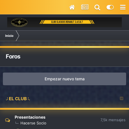
Inicio
Foros
Empezar nuevo tema
.: EL CLUB :.
Presentaciones
7,5k
mensajes
Hacerse Socio