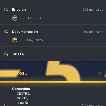
Bricolaje
902
mensajes
Documentación
281
mensajes
TALLER
.: EVENTOS :.
Comandos
CENTRO
NORTE
SUREÑO
2,6k
mensajes