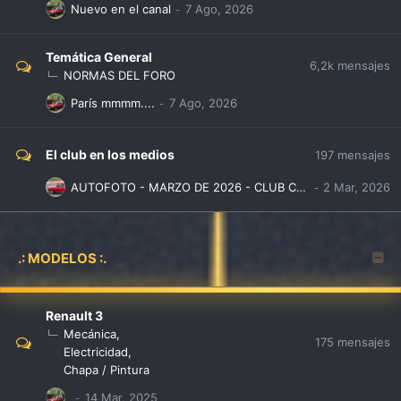
Nuevo en el canal
Temática General
6,2k
mensajes
NORMAS DEL FORO
París mmmm....
El club en los medios
197
mensajes
AUTOFOTO - MARZO DE 2026 - CLUB CLASICOS RENAULT 3-4-5-6-7
.: MODELOS :.
Renault 3
Mecánica
175
mensajes
Electricidad
Chapa / Pintura