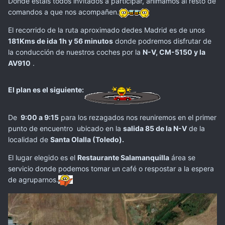
Donde estáis todos invitados a participar, animamos al resto de
comandos a que nos acompañen.
El recorrido de la ruta aproximado dedes Madrid es de unos
181Kms de ida 1h y 56 minutos
donde podremos disfrutar de
la conducción de nuestros coches por la
N-V, CM-5150 y la
AV910
.
El plan es el siguiente:
De
9:00 a 9:15
para los rezagados nos reuniremos en el primer
punto de encuentro ubicado en la
salida 85 de la N-V
de la
localidad de
Santa Olalla (Toledo).
El lugar elegido es el
Restaurante Salamanquilla
área se
servicio donde podemos tomar un café o respostar a la espera
de agruparnos.