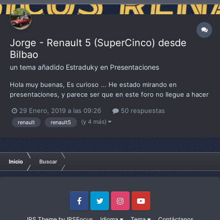
Jorge - Renault 5 (SuperCinco) desde
Bilbao
un tema añadido
Estraduky
en
Presentaciones
Hola muy buenas, Es curioso ... He estado mirando en
presentaciones, y parece ser que en este foro no llegue a hacer
formalmente una presentación. Quizás por qué en los inicios allá
29 Enero, 2019 a las 09:26
50 respuestas
por el 2016 no tenía muy claro dónde hacerla. Por la unidad que
(y 4 más)
renault
renault5
tengo. Las fotos es algo graci...
Inicio
Buscar
Facebook
Twitter
Instagram
Youtube
IPS Theme
by
IPSFocus
Idioma
Tema
Contáctanos