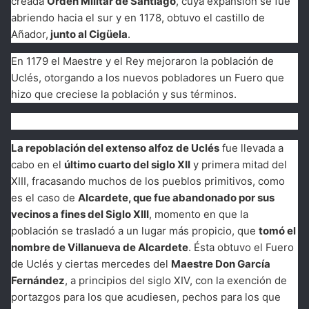
creada
Orden Militar de Santiago
, cuya expansión se fue
abriendo hacia el sur y en 1178, obtuvo el castillo de
Añador,
junto al Cigüela
.
En 1179 el Maestre y el Rey mejoraron la población de
Uclés, otorgando a los nuevos pobladores un Fuero que
hizo que creciese la población y sus términos.
La repoblación del extenso alfoz de Uclés
fue llevada a
cabo en el
último cuarto del siglo XII
y primera mitad del
XIII, fracasando muchos de los pueblos primitivos, como
es el caso de
Alcardete, que fue abandonado por sus
vecinos a fines del Siglo XIII
, momento en que la
población se trasladó a un lugar más propicio, que
tomó el
nombre de Villanueva de Alcardete
. Ésta obtuvo el Fuero
de Uclés y ciertas mercedes del
Maestre Don García
Fernández
, a principios del siglo XIV, con la exención de
portazgos para los que acudiesen, pechos para los que