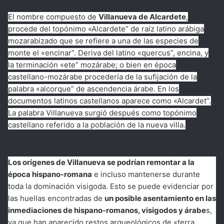
El nombre compuesto de
Villanueva de Alcardete
,
procede del topónimo «Alcardete” de raíz latino arábiga
mozarabizado que se refiere a una de las especies de
monte el «encinar”. Deriva del latino «quercus”, encina, y
la terminación «ete” mozárabe; o bien en época
castellano-mozárabe procedería de la sufijación de la
palabra «alcorque” de ascendencia árabe. En los
documentos latinos castellanos aparece como «Alcardet”.
La palabra Villanueva surgió después como topónimo
castellano referido a la población de la nueva villa.
Los orígenes de Villanueva se podrían remontar a la
época hispano-romana
e incluso mantenerse durante
toda la dominación visigoda. Esto se puede evidenciar por
las huellas encontradas de
un posible asentamiento en las
inmediaciones de hispano-romanos, visigodos y árabe
s,
ya que han aparecido restos arqueológicos de «terra