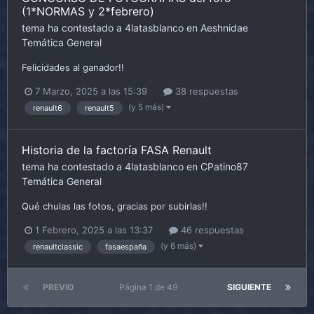
(1*NORMAS y 2*febrero)
tema ha contestado a
4latasblanco
en
Aeshnidae
Temática General
Felicidades al ganador!!
7 Marzo, 2025 a las 15:39
38 respuestas
(y 5 más)
renault6
renault5
Historia de la factoría FASA Renault
tema ha contestado a
4latasblanco
en
CPatino87
Temática General
Qué chulas las fotos, gracias por subirlas!!
1 Febrero, 2025 a las 13:37
46 respuestas
(y 6 más)
renaultclassic
fasaespaña
PREVIO
Página 1 de 49
SIGUIENTE