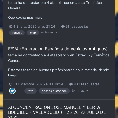
tema ha contestado a
4latasblanco
en
Junta
Temática
General
Qué coche más majo!!
4 Enero, 2026 a las 21:24
91 respuestas
(y 9 más)
renault
club
FEVA (Federación Española de Vehíclos Antiguos)
tema ha contestado a
4latasblanco
en
Estraduky
Temática
General
Estamos faltos de buenos profesionales en la materia, desde
luego
10 Diciembre, 2025 a las 18:54
433 respuestas
(y 4 más)
1
feva
coches históricos
XI CONCENTRACION JOSE MANUEL Y BERTA -
BOECILLO ( VALLADOLID ) - 25-26-27 JULIO DE
2025