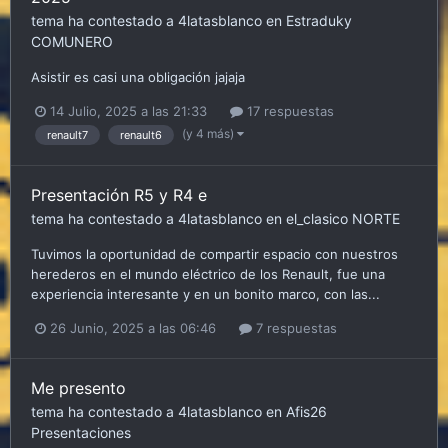
tema ha contestado a
4latasblanco
en
Estraduky
COMUNERO
Asistir es casi una obligación jajaja
14 Julio, 2025 a las 21:33
17 respuestas
(y 4 más)
renault7
renault6
Presentación R5 y R4 e
tema ha contestado a
4latasblanco
en
el_clasico
NORTE
Tuvimos la oportunidad de compartir espacio con nuestros
herederos en el mundo eléctrico de los Renault, fue una
experiencia interesante y en un bonito marco, con las...
26 Junio, 2025 a las 06:46
7 respuestas
Me presento
tema ha contestado a
4latasblanco
en
Afis26
Presentaciones