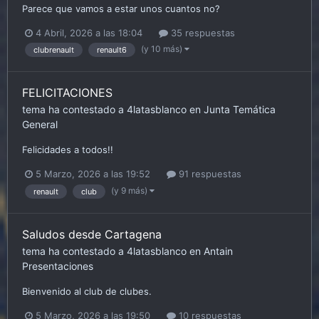
Parece que vamos a estar unos cuantos no?
4 Abril, 2026 a las 18:04
35 respuestas
(y 10 más)
clubrenault
renault6
FELICITACIONES
tema ha contestado a
4latasblanco
en
Junta
Temática
General
Felicidades a todos!!
5 Marzo, 2026 a las 19:52
91 respuestas
(y 9 más)
renault
club
Saludos desde Cartagena
tema ha contestado a
4latasblanco
en
Antain
Presentaciones
Bienvenido al club de clubes.
5 Marzo, 2026 a las 19:50
10 respuestas