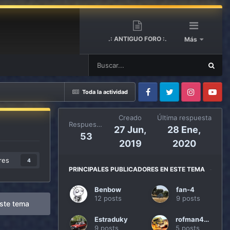
.: ANTIGUO FORO :.
Más
Toda la actividad
Facebook
Twitter
Instagram
Youtube
Creado
Última respuesta
Respuestas
27 Jun,
28 Ene,
53
2019
2020
res
4
PRINCIPALES PUBLICADORES EN ESTE TEMA
Benbow
fan-4
12 posts
9 posts
ste tema
Estraduky
rofman4x4
9 posts
5 posts