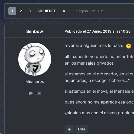
1
2
3
SIGUIENTE
Página 1 de 3
Benbow
Publicado el
27 Junio, 2019 a las 10:20
a ver si a alguien mas le pasa...
últimamente no puedo adjuntar fotos
en los mensajes privados
si estamos en el ordenador, en el cu
adjuntarlos, o escoger ficheros..."
Miembros
si estamos en el movil, el mensaje e
1,8k
pues ahora no me aparece esa opci
¿alguien mas con el mismo problema
Cita