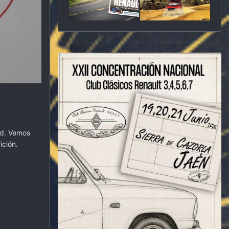
tud. Vemos
ición.