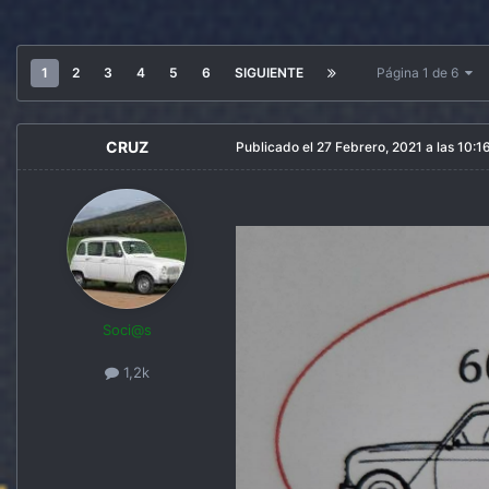
1
2
3
4
5
6
SIGUIENTE
Página 1 de 6
CRUZ
Publicado el
27 Febrero, 2021 a las 10:1
Soci@s
1,2k