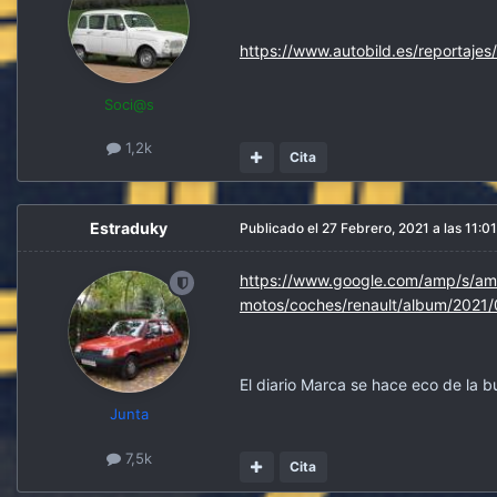
https://www.autobild.es/reportaje
Soci@s
1,2k
Cita
Estraduky
Publicado el
27 Febrero, 2021 a las 11:01
https://www.google.com/amp/s/a
motos/coches/renault/album/202
El diario Marca se hace eco de la
Junta
7,5k
Cita