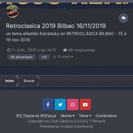
Retroclasica 2019 Bilbao 16/11/2019
un tema añadido
Estraduky
en
RETROCLÁSICA BILBAO - 15 a
19 nov 2019
11 Julio, 2019 a las 16:51
88 respuestas
(y 13 más)
50 aniversario
r12
Inicio
Buscar
Facebook
Twitter
Instagram
Youtube
IPS Theme
by
IPSFocus
Idioma
Tema
Contáctanos
Copyright by Club Clásicos 3,4,5,6 y 7 Renault
Powered by Invision Community