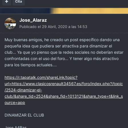
Cita
Jose_Alaraz
Publicado el
29 Abril, 2020 a las 14:53
Muy buenas amigos, he creado un post específico dando una
pequeña idea que pudiera ser atractiva para dinamizar el
club... Ya que yo pienso que la redes sociales no deberían estar
confrontadas con el uso del foro... Y tener algo más atractivo
para los tiempos actuales....
https://r.tapatalk.com/shareLink/topic?
url=https://www.clasicosrenault34567.es/foro/index.php?/topic
/2524-dinamizar-el-
club/&share_tid=2524&share_fid=1013121&share_type=t&link_s
ource=app
DINAMIZAR EL CLUB
Jose A4Ras