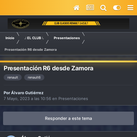
Inicio
.: EL CLUB :.
Presentaciones
Presentación R6 desde Zamora
Presentación R6 desde Zamora
renault
renault6
Por
Álvaro Gutiérrez
7 Mayo, 2023 a las 10:56
en
Presentaciones
Responder a este tema